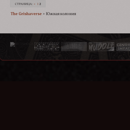
СТРАНИЦА:
«
1
2
The Grishaverse­­­
»
Южная колония