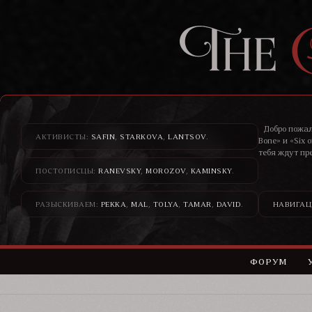
Добро пожал
АКТИВИСТЫ:
SAFIN
,
STARKOVA
,
LANTSOV
.
Bone» и «Six 
тебя ждут пр
ПОСТОПИСЦЫ:
RANEVSKY
,
MOROZOV
,
KAMINSKY
.
Здесь банди
н
РАЗЫСКИВАЕМ:
PEKKA
,
MAL
,
TOLYA
,
TAMAR
,
DAVID
.
НАВИГАЦ
ФОРУМ