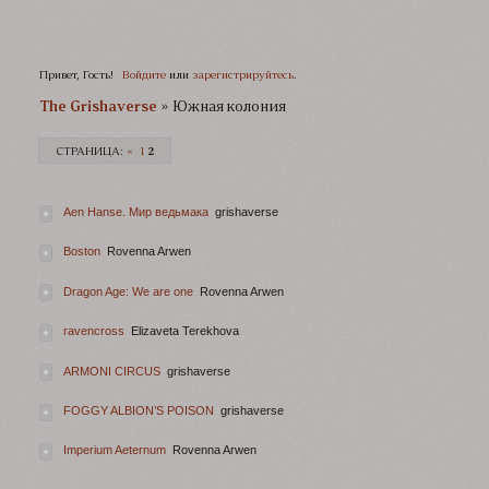
Привет, Гость!
Войдите
или
зарегистрируйтесь
.
The Grishaverse­­­
»
Южная колония
СТРАНИЦА:
«
1
2
Aen Hanse. Мир ведьмака
grishaverse
Boston
Rovenna Arwen
Dragon Age: We are one
Rovenna Arwen
ravencross
Elizaveta Terekhova
АRMONI CIRCUS
grishaverse
FOGGY ALBION’S POISON
grishaverse
Imperium Aeternum
Rovenna Arwen