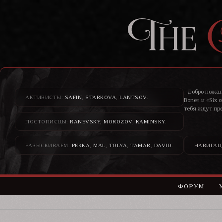
Добро пожал
АКТИВИСТЫ:
SAFIN
,
STARKOVA
,
LANTSOV
.
Bone» и «Six 
тебя ждут пр
ПОСТОПИСЦЫ:
RANEVSKY
,
MOROZOV
,
KAMINSKY
.
Здесь банди
н
РАЗЫСКИВАЕМ:
PEKKA
,
MAL
,
TOLYA
,
TAMAR
,
DAVID
.
НАВИГАЦ
ФОРУМ