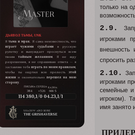
только на о
возможност
2.9.
Запр
ДЬЯВОЛ ТЬМЫ, UNK
игроками п
Я
тьма и мрак
. Я сама неизвестность, что
играет чужими судьбами
в русскую
внешность 
рулетку и вынуждает проснуться всем
твоим
тайным желаниям
. Я не жду
спросить ра
разрешения, я не спрашиваю ответа — я
заставляю тебя
играть по моим правилам
,
2.10.
Зап
чтобы ты ощутил всю прелесть
этой
жизни
и окончательно
перешел на мою
игроками пр
сторону
.
КАЗНА:
семейные и 
384
+526
666 $
114 380,1/0 04.23,1/1
игроком). 
имя занято 
SHADOW AND BONE
THE GRISHAVERSE
ПРИДЕ