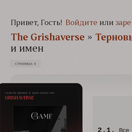
Привет, Гость!
Войдите
или
заре
The Grishaverse­­­
»
Тернов
и имен
СТРАНИЦА:
1
сквозь время и пространство
grishaverse
2.1.
Все 