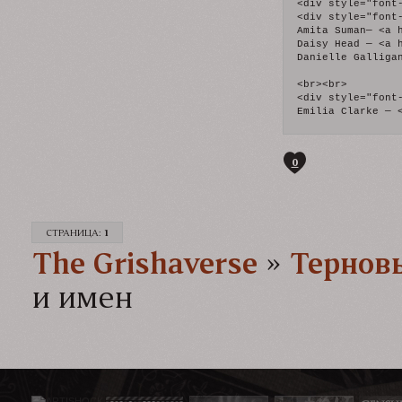
0
СТРАНИЦА:
1
The Grishaverse­­­
»
Тернов
и имен