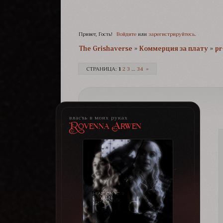
Привет, Гость!
Войдите
или
зарегистрируйтесь
.
The Grishaverse­­­
»
Коммерция за плату
»
pr
СТРАНИЦА:
1
2
3
…
34
»
власть в моих руках
Rovenna Arwen