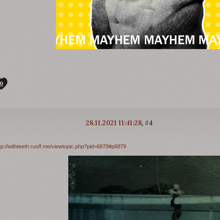
0
28.11.2021 11:41:28
4
tp://withteeth.rusff.me/viewtopic.php?pid=6879#p6879