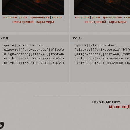
гостевая
|
роли
|
хронология
|
сюжет
|
гостевая
|
роли
|
хронология
|
сю
силы гришей
|
карта мира
силы гришей
|
карта мира
КОД:
КОД:
[quote][align=center]

[quote][align=center]

[size=30][font=Georgia][b][color=maroon]Six Of Crows | Shadow a
[size=30][font=Georgia][b][
[align=center][size=40][font=Georgia][b][color=maroon]W A N T E
[align=center][size=40][fon
[url=https://grishaverse.ru/viewtopic.php?id=38#p39947][img]htt
[url=https://grishaverse.ru
[url=https://grishaverse.ru/viewtopic.php?id=7][b]гостевая[/b][
[url=https://grishaverse.ru
Король молит?
Моли ещё
0