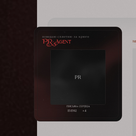
поведаю сплетню за крюге
PR-Agent
ht
151592
+4