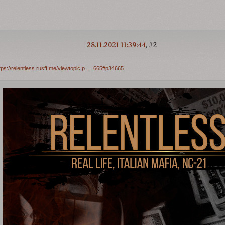
28.11.2021 11:39:44
2
tps://relentless.rusff.me/viewtopic.p … 665#p34665