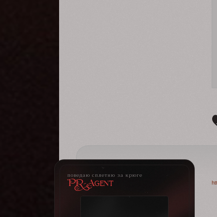
поведаю сплетню за крюге
PR-Agent
ht