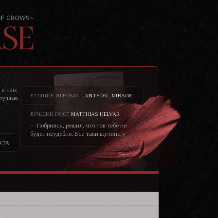
 и «Six
ЛУЧШИЕ ИГРОКИ:
LANTSOV
,
MIRAGE
.
ступные
.
то не
ЛУЧШИЙ ПОСТ
MATTHIAS HELVAR
— Побрился, решил, что так тебе не
будет неудобно. Все таки щетина у
меня всегда была жёсткая, как
КТА
шерсть у медведя. – он хохотнул. —
Не думаю, что меня сторонятся
только из-за щетины. Скорее в
принципе от того, что я чужеземец.
Кто знает, чего от меня ожидать?—
уголки глаз блондина чуть сузились,
черты лица смягчились, он
улыбался ей просто взглядом от
того, что не мог сейчас по другому.