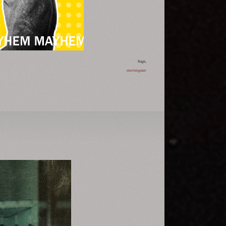
hugs,
morningstar