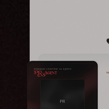
поведаю сплетню за крюге
PR-Agent
ht