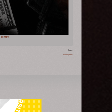
в игру
hugs,
morningstar