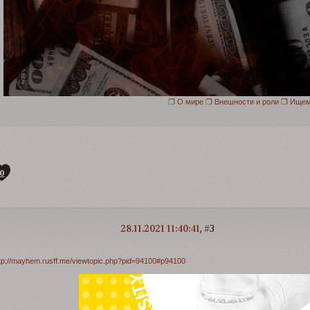
❒ О мире
❒ Внешности и роли
❒ Ищем 
0
28.11.2021 11:40:41
3
tp://mayhem.rusff.me/viewtopic.php?pid=94100#p94100