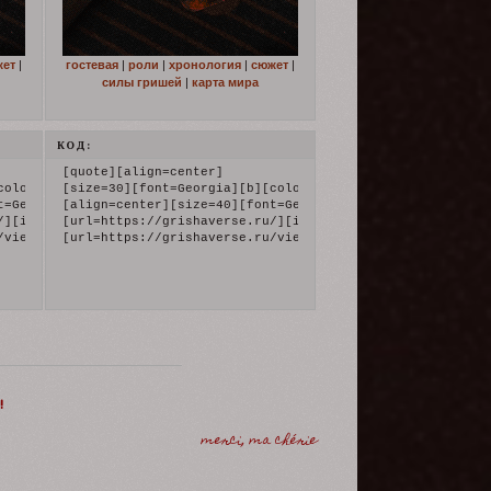
жет
|
гостевая
|
роли
|
хронология
|
сюжет
|
силы гришей
|
карта мира
КОД:
[quote][align=center]

nd Bone[/color][/b][/font][/size][/align]

color=maroon]Six Of Crows | Shadow and Bone[/color][/b][/font][/s
[size=30][font=Georgia][b][color=maroon]Six Of Crows | S
 D[/color][/b][/font][/size]

t=Georgia][b][color=maroon]W A N T E D[/color][/b][/font][/size]

[align=center][size=40][font=Georgia][b][color=maroon]W 
ps://upforme.ru/uploads/001b/19/fa/2/811253.gif[/img][/url]

/][img]https://upforme.ru/uploads/001b/19/fa/2/507406.gif[/img][/
[url=https://grishaverse.ru/][img]https://upforme.ru/upl
/url] | [url=https://grishaverse.ru/viewtopic.php?id=11][b]роли[
/viewtopic.php?id=7][b]гостевая[/b][/url] | [url=https://grishav
[url=https://grishaverse.ru/viewtopic.php?id=7][b]госте
!
merci, ma chérie