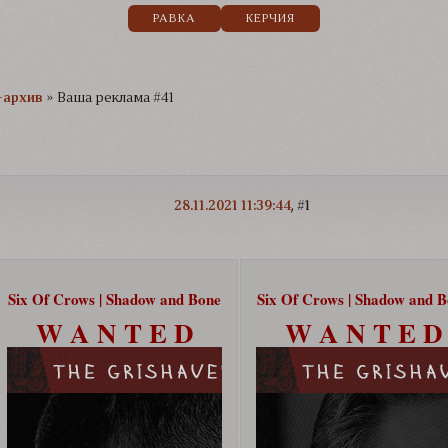
РАВКА
КЕРЧИЯ
-архив
»
Ваша реклама #41
28.11.2021 11:39:44
1
Six Of Crows | Shadow and Bone
Six Of Crows | Shadow and 
W A N T E D
W A N T E D