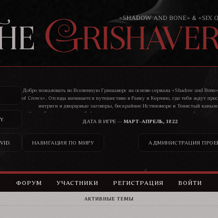
Добро пожаловать во Вселенную Гришаверс на основе сериала «Shadow and Bone»
of Crows». Отсюда начинается путешествие в Равку и Керчию, где тебя ждут пре
интриги и дворцовые заговоры, бескрайнее Истиноморе и Тенистый каньон
Здесь бандиты, воры, убийцы, цари и святые ведут нескончаемую войну, и ник
Y
.
сможет остаться в стороне от ее последствий.
ДАТА В ИГРЕ —
МАРТ–АПРЕЛЬ, 1822
VID
.
НАВИГАЦИЯ ПО МИРУ
АДМИНИСТРАЦИЯ ПРОЕ
ФОРУМ
УЧАСТНИКИ
РЕГИСТРАЦИЯ
ВОЙТИ
АКТИВНЫЕ ТЕМЫ