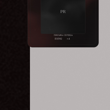
151592
+4