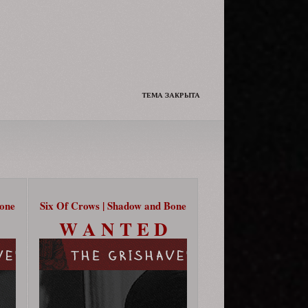
Да и сам решил чуть чуть её
подразнить.
ТЕМА ЗАКРЫТА
Bone
Six Of Crows | Shadow and Bone
W A N T E D