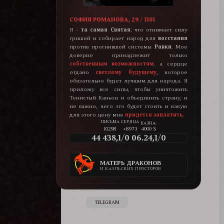
СОФИЯ РОМАНОВА, 29 / 1101
Я –
та самая Святая
, что отнимает силу
гришей и собирает народ для
восстания
против прогнившей системы
Равки
. Мое
доверие принадлежит только
собственным возможностям
, а сердце
отдано
светлому будущему
, которое
обязательно будет лучшим для народа. Я
приложу все силы, чтобы уничтожить
Тенистый Каньон и объединить страну, и
не важно, чего это будет стоить и какую
для этого цену мне
придется заплатить
.
КАЗНА:
10298
+8973
4000 $
44 438,1/0 06.24,1/0
МАТЕРЬ ДРАКОНОВ
И КАЭЛЬСКИХ ПРОСТОРОВ
TELEGRAM