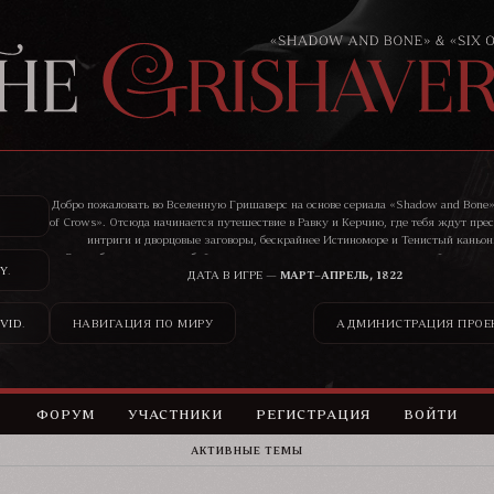
Добро пожаловать во Вселенную Гришаверс на основе сериала «Shadow and Bone»
of Crows». Отсюда начинается путешествие в Равку и Керчию, где тебя ждут пре
интриги и дворцовые заговоры, бескрайнее Истиноморе и Тенистый каньон
Здесь бандиты, воры, убийцы, цари и святые ведут нескончаемую войну, и ник
Y
.
сможет остаться в стороне от ее последствий.
ДАТА В ИГРЕ —
МАРТ–АПРЕЛЬ, 1822
VID
.
НАВИГАЦИЯ ПО МИРУ
АДМИНИСТРАЦИЯ ПРОЕ
ФОРУМ
УЧАСТНИКИ
РЕГИСТРАЦИЯ
ВОЙТИ
АКТИВНЫЕ ТЕМЫ