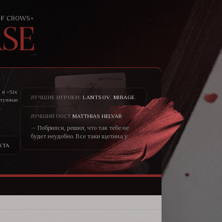
 и «Six
ЛУЧШИЕ ИГРОКИ:
LANTSOV
,
MIRAGE
.
ступные
.
то не
ЛУЧШИЙ ПОСТ
MATTHIAS HELVAR
— Побрился, решил, что так тебе не
будет неудобно. Все таки щетина у
меня всегда была жёсткая, как
КТА
шерсть у медведя. – он хохотнул. —
Не думаю, что меня сторонятся
только из-за щетины. Скорее в
принципе от того, что я чужеземец.
Кто знает, чего от меня ожидать?—
уголки глаз блондина чуть сузились,
черты лица смягчились, он
улыбался ей просто взглядом от
того, что не мог сейчас по другому.