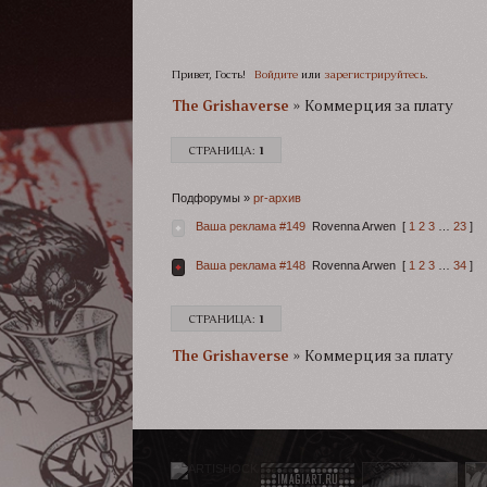
Привет, Гость!
Войдите
или
зарегистрируйтесь
.
The Grishaverse­­­
»
Коммерция за плату
СТРАНИЦА:
1
Подфорумы
»
pr-архив
Ваша реклама #149
Rovenna Arwen
[
1
2
3
…
23
]
Ваша реклама #148
Rovenna Arwen
[
1
2
3
…
34
]
СТРАНИЦА:
1
The Grishaverse­­­
»
Коммерция за плату