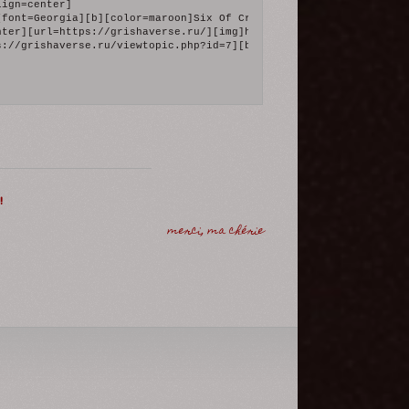
ign=center]

[font=Georgia][b][color=maroon]Six Of Crows | Shadow and Bone[/co
nter][url=https://grishaverse.ru/][img]https://upforme.ru/uploads
s://grishaverse.ru/viewtopic.php?id=7][b]гостевая[/b][/url] | [u
/url] | [url=https://grishaverse.ru/viewtopic.php?id=11][b]роли[
1b/19/fa/2/129662.gif[/img][/url][/align][/quote]
!
merci, ma chérie