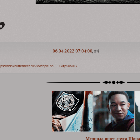
0
06.04.2022 07:04:00
4
tps://drinkbutterbeer.ru/viewtopic.ph … 17#p505017
Мелинда ищет друга Шона