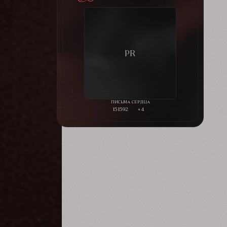
151592
+4