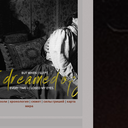
роли
|
хронология
|
сюжет
|
силы гришей
|
карта
мира