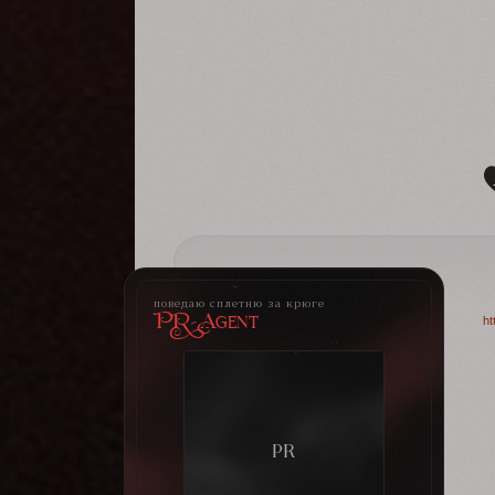
поведаю сплетню за крюге
PR-Agent
ht