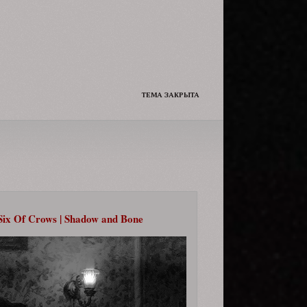
Да и сам решил чуть чуть её
подразнить.
ТЕМА ЗАКРЫТА
Six Of Crows | Shadow and Bone