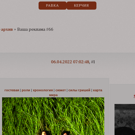
РАВКА
КЕРЧИЯ
-архив
»
Ваша реклама #66
06.04.2022 07:02:48
1
гостевая
|
роли
|
хронология
|
сюжет
|
силы гришей
|
карта
мира