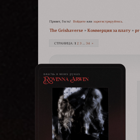
Привет, Гость!
Войдите
или
зарегистрируйтесь
.
The Grishaverse­­­
»
Коммерция за плату
»
pr
СТРАНИЦА:
1
2
3
…
34
»
власть в моих руках
Rovenna Arwen