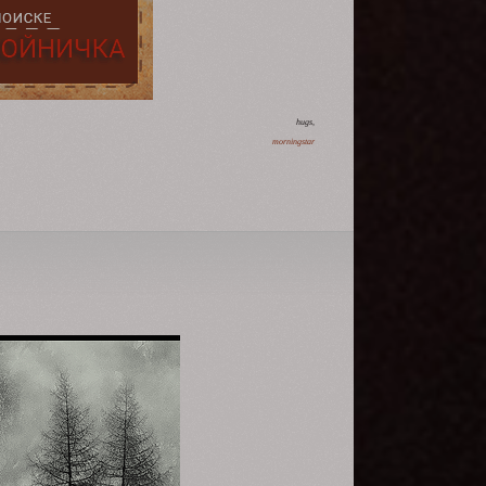
hugs,
morningstar