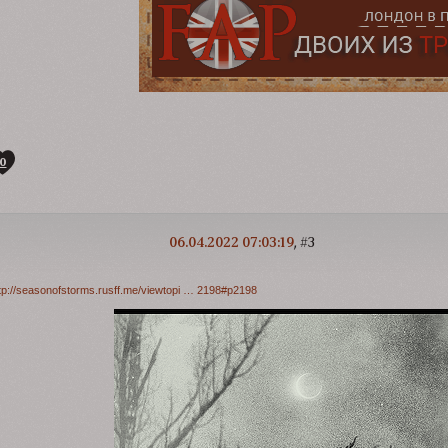
0
06.04.2022 07:03:19
3
tp://seasonofstorms.rusff.me/viewtopi … 2198#p2198