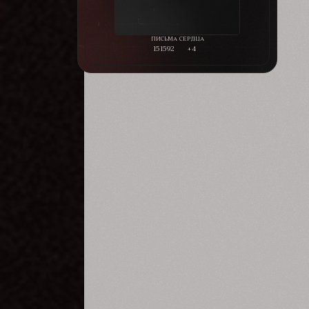
151592
+4