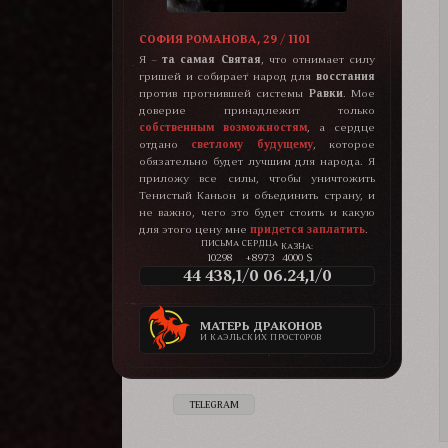
СОФИЯ РОМАНОВА, 29 / 1101
Я –
та самая Святая
, что отнимает силу
гришей и собирает народ для
восстания
против прогнившей системы
Равки
. Мое
доверие принадлежит только
собственным возможностям
, а сердце
отдано
светлому будущему
, которое
обязательно будет лучшим для народа. Я
приложу все силы, чтобы уничтожить
Тенистый Каньон и объединить страну, и
не важно, чего это будет стоить и какую
для этого цену мне
придется заплатить
.
КАЗНА:
10298
+8973
4000 $
44 438,1/0 06.24,1/0
МАТЕРЬ ДРАКОНОВ
И КАЭЛЬСКИХ ПРОСТОРОВ
TELEGRAM