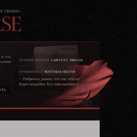
 и «Six
ЛУЧШИЕ ИГРОКИ:
LANTSOV
,
MIRAGE
.
ступные
.
то не
ЛУЧШИЙ ПОСТ
MATTHIAS HELVAR
— Побрился, решил, что так тебе не
будет неудобно. Все таки щетина у
меня всегда была жёсткая, как
КТА
шерсть у медведя. – он хохотнул. —
Не думаю, что меня сторонятся
только из-за щетины. Скорее в
принципе от того, что я чужеземец.
Кто знает, чего от меня ожидать?—
уголки глаз блондина чуть сузились,
черты лица смягчились, он
улыбался ей просто взглядом от
того, что не мог сейчас по другому.