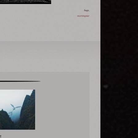
hugs,
morningstar
!