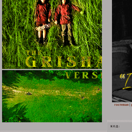
гостевая
|
КОД: