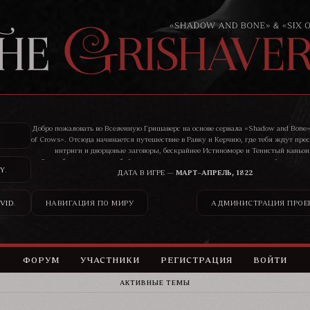
Добро пожаловать во Вселенную Гришаверс на основе сериала «Shadow and Bone»
of Crows». Отсюда начинается путешествие в Равку и Керчию, где тебя ждут пре
интриги и дворцовые заговоры, бескрайнее Истиноморе и Тенистый каньон
Здесь бандиты, воры, убийцы, цари и святые ведут нескончаемую войну, и ник
Y
.
сможет остаться в стороне от ее последствий.
ДАТА В ИГРЕ —
МАРТ–АПРЕЛЬ, 1822
VID
.
НАВИГАЦИЯ ПО МИРУ
АДМИНИСТРАЦИЯ ПРОЕ
ФОРУМ
УЧАСТНИКИ
РЕГИСТРАЦИЯ
ВОЙТИ
АКТИВНЫЕ ТЕМЫ