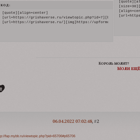
[quote][al
КОД:
[size=30]
[align=ce
[quote][align=center]

[url=http
[url=https://grishaverse.ru/viewtopic.php?id=7][b]гостевая[/b][
[url=https://grishaverse.ru/][img]https://upforme.ru/uploads/00
Король молит?
Моли ещё
0
06.04.2022 07:02:48
2
tp://fap.mybb.ru/viewtopic.php?pid=65706#p65706