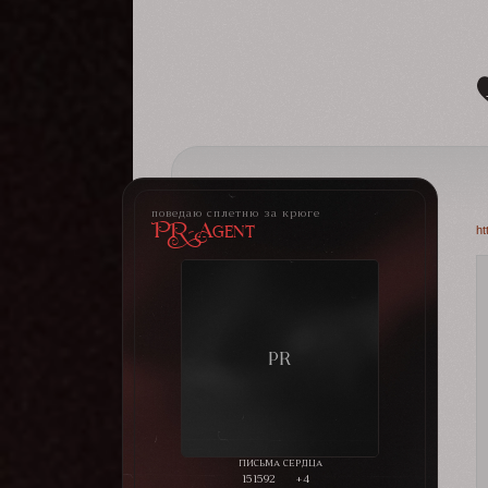
поведаю сплетню за крюге
PR-Agent
ht
151592
+4