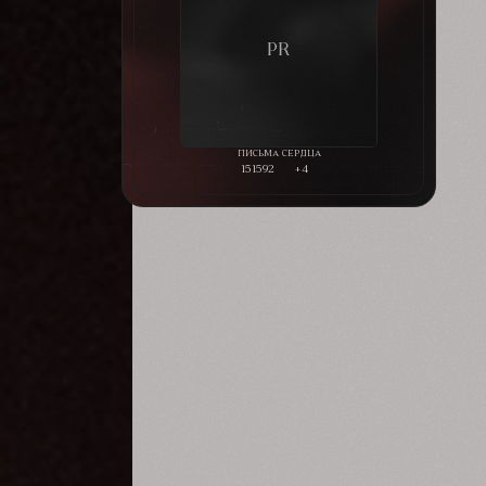
151592
+4