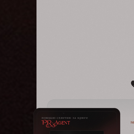
поведаю сплетню за крюге
PR-Agent
ht