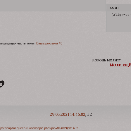
КОД:
[align=ce
редыдущая часть темы:
Ваша реклама #5
Король молит?
Моли ещё
0
29.05.2021 14:46:02
2
tps://capital-queen.ru/viewtopic.php?pid=81402#p81402