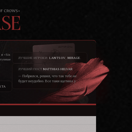
 и «Six
ЛУЧШИЕ ИГРОКИ:
LANTSOV
,
MIRAGE
.
ступные
.
то не
ЛУЧШИЙ ПОСТ
MATTHIAS HELVAR
— Побрился, решил, что так тебе не
будет неудобно. Все таки щетина у
меня всегда была жёсткая, как
КТА
шерсть у медведя. – он хохотнул. —
Не думаю, что меня сторонятся
только из-за щетины. Скорее в
принципе от того, что я чужеземец.
Кто знает, чего от меня ожидать?—
уголки глаз блондина чуть сузились,
черты лица смягчились, он
улыбался ей просто взглядом от
того, что не мог сейчас по другому.