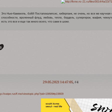
Это Нью-Камвилль, бэйб! Постапокалипсис, киберпанк, не очень, но все же научная 
способности, вроленный флуд, любовь, тепло, бордель, супергерои, мафия, чекну
есть это все и еще так много всего, что сами в шоке.
0
29.05.2021 14:47:05
4
tp://swipe.rusff.me/viewtopic.php?pid=19809#p19809