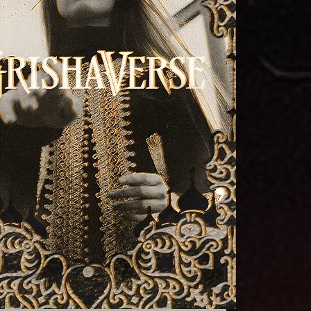
.ru/uploads/001b/19/fa/2/288511.png[/img][/url][/align]