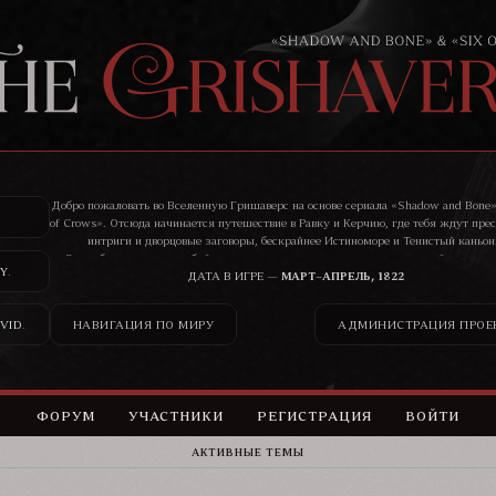
Добро пожаловать во Вселенную Гришаверс на основе сериала «Shadow and Bone»
of Crows». Отсюда начинается путешествие в Равку и Керчию, где тебя ждут пре
интриги и дворцовые заговоры, бескрайнее Истиноморе и Тенистый каньон
Здесь бандиты, воры, убийцы, цари и святые ведут нескончаемую войну, и ник
Y
.
сможет остаться в стороне от ее последствий.
ДАТА В ИГРЕ —
МАРТ–АПРЕЛЬ, 1822
VID
.
НАВИГАЦИЯ ПО МИРУ
АДМИНИСТРАЦИЯ ПРОЕ
ФОРУМ
УЧАСТНИКИ
РЕГИСТРАЦИЯ
ВОЙТИ
АКТИВНЫЕ ТЕМЫ