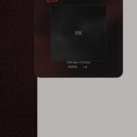
151592
+4