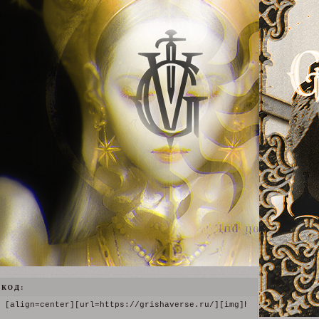
КОД:
[align=center][url=https://grishaverse.ru/][img]https://upforme