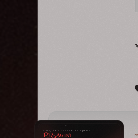
П
поведаю сплетню за крюге
PR-Agent
ht