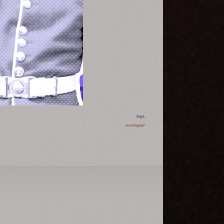
hugs,
morningstar