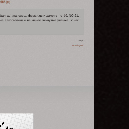
фантастика, слэш, фэмслэш и даже гет, стёб, NC-21,
тые сексоголики и не менее чекнутые ученые. У нас
hugs,
morningstar