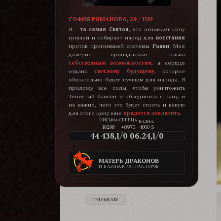
СОФИЯ РОМАНОВА, 29 / 1101
Я –
та самая Святая
, что отнимает силу
гришей и собирает народ для
восстания
против прогнившей системы
Равки
. Мое
доверие принадлежит только
собственным возможностям
, а сердце
отдано
светлому будущему
, которое
обязательно будет лучшим для народа. Я
приложу все силы, чтобы уничтожить
Тенистый Каньон и объединить страну, и
не важно, чего это будет стоить и какую
для этого цену мне
придется заплатить
.
КАЗНА:
10298
+8973
4000 $
44 438,1/0 06.24,1/0
МАТЕРЬ ДРАКОНОВ
И КАЭЛЬСКИХ ПРОСТОРОВ
TELEGRAM