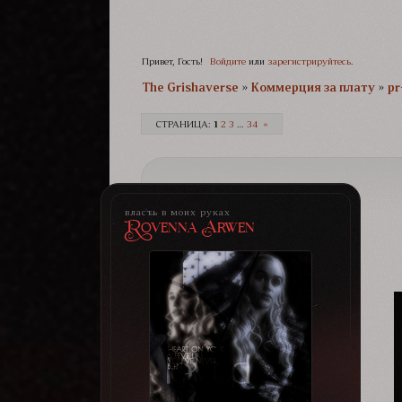
Привет, Гость!
Войдите
или
зарегистрируйтесь
.
The Grishaverse­­­
»
Коммерция за плату
»
pr
СТРАНИЦА:
1
2
3
…
34
»
власть в моих руках
Rovenna Arwen