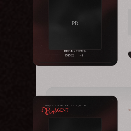
151592
+4
поведаю сплетню за крюге
PR-Agent
ht