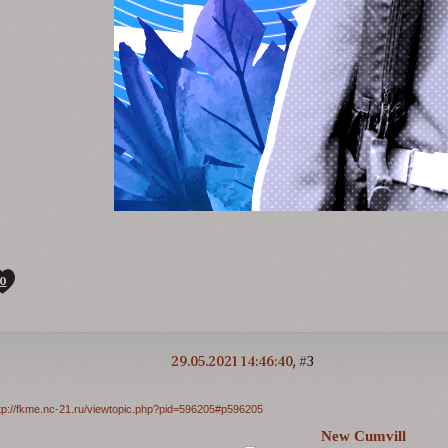
0
29.05.2021 14:46:40
3
tp://fkme.nc-21.ru/viewtopic.php?pid=596205#p596205
New Cumvill