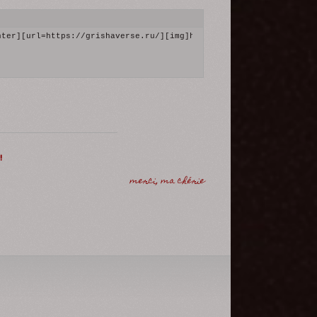
nter][url=https://grishaverse.ru/][img]https://upforme.ru/upload
!
merci, ma chérie