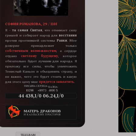
СОФИЯ РОМАНОВА, 29 / 1101
Я –
та самая Святая
, что отнимает силу
гришей и собирает народ для
восстания
против прогнившей системы
Равки
. Мое
доверие принадлежит только
собственным возможностям
, а сердце
отдано
светлому будущему
, которое
обязательно будет лучшим для народа. Я
приложу все силы, чтобы уничтожить
Тенистый Каньон и объединить страну, и
не важно, чего это будет стоить и какую
для этого цену мне
придется заплатить
.
КАЗНА:
10298
+8973
4000 $
44 438,1/0 06.24,1/0
МАТЕРЬ ДРАКОНОВ
И КАЭЛЬСКИХ ПРОСТОРОВ
TELEGRAM