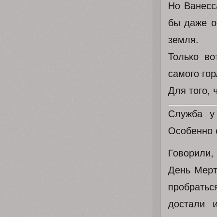
Но Ванесс
бы даже ос
земля.
Только во
самого го
Для того, 
Служба у
Особенно о
Говорили,
День Мерт
пробратьс
достали 