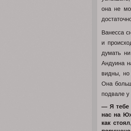
она не мо
достаточно
Ванесса с
и происхо
думать ни
Андуина н
видны, но
Она больш
подвале у
— Я тебе 
нас на Ю
как стоял