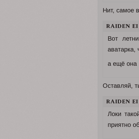
Нит, самое 
RAIDEN EI
Вот летн
аватарка, 
а ещё она
Оставляй, т
RAIDEN EI
Локи тако
приятно о