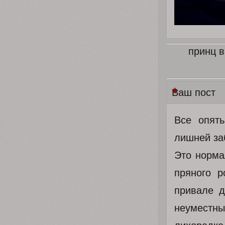
принц в
Ваш пост
Все опят
лишней за
Это нормал
пряного 
привале д
неуместн