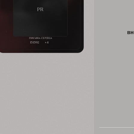
вн
151592
+4