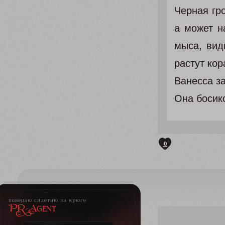
Черная гр
а может н
мыса, вид
растут ко
Ванесса за
Она босик
0
поведаю сплетню за крюге
PR-Agent