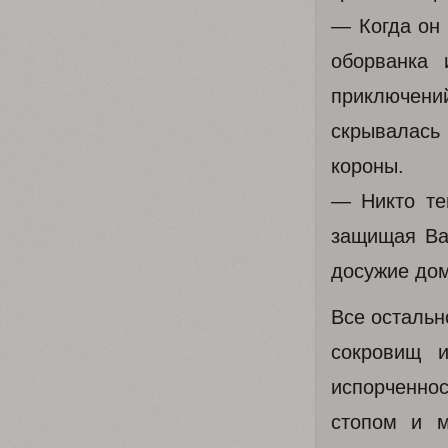
— Когда он 
оборванка 
приключени
скрывалась
короны.
— Никто те
защищая Ван
досужие до
Все остальн
сокровищ 
испорченнос
стопом и м