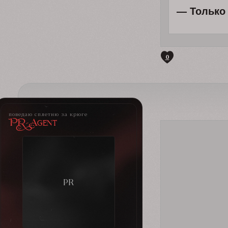
— Только 
0
поведаю сплетню за крюге
PR-Agent