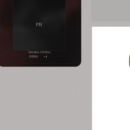
151592
+4