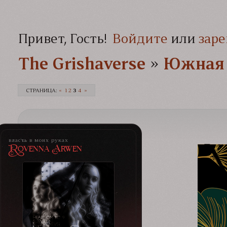
Привет, Гость!
Войдите
или
заре
The Grishaverse­­­
»
Южная 
СТРАНИЦА:
«
1
2
3
4
»
власть в моих руках
Rovenna Arwen