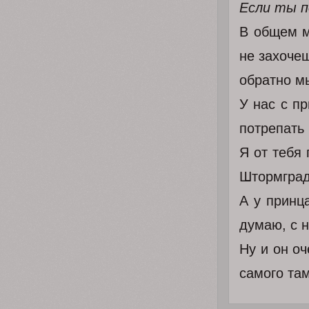
Если ты п
В общем м
не захоче
обратно м
У нас с пр
потрепать
Я от тебя 
Штормград 
А у принц
думаю, с н
Ну и он оч
самого та