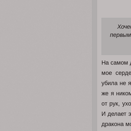
Хоче
первым
На самом д
мое серде
убила не я
же я ником
от рук, ух
И делает э
дракона м