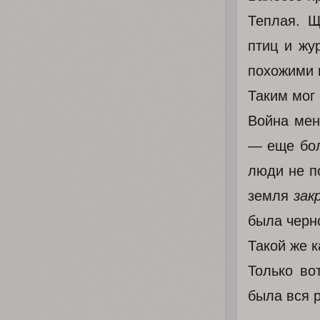
Теплая. Щ
птиц и ж
похожими 
Таким мог
Война мен
— еще боль
люди не п
земля
зак
была черн
Такой же 
Только во
была вся 