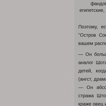
фандо
египетские
Поэтому, е
"Остров Со
вашем распо
— Он больш
аналог Шот
детей, ког
(ангст, дра
— Он абсол
стража Што
краже овец 