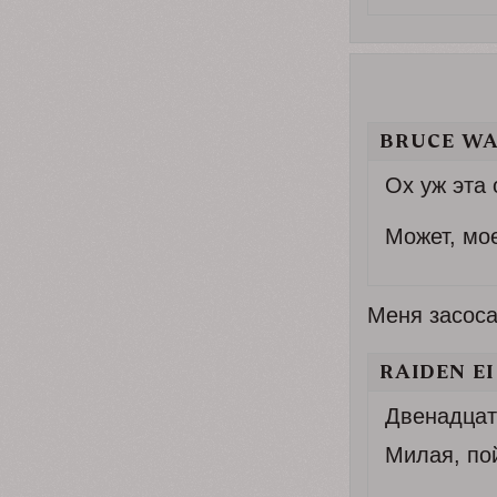
BRUCE WA
Ох уж эта
Может, мо
Меня засоса
RAIDEN EI
Двенадцат
Милая, по