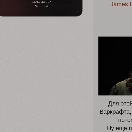
James H
151592
+4
Для это
Варкрафта, 
пото
Ну еще п