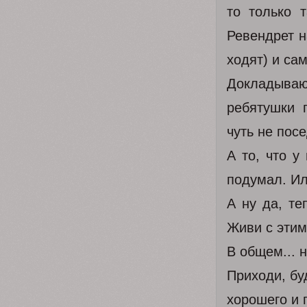
то только 
Ревендрет н
ходят) и са
Докладываю,
ребятушки 
чуть не посе
А то, что у
подумал. Ил
А ну да, те
Живи с этим
В общем... н
Приходи, бу
хорошего и п