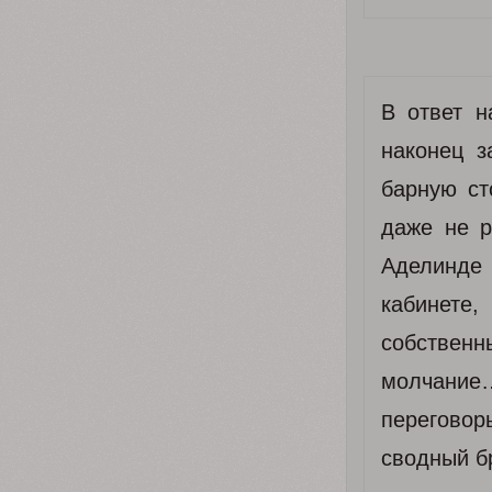
В ответ н
наконец з
барную ст
даже не р
Аделинде
кабинете
собственны
молчание
перегово
сводный б