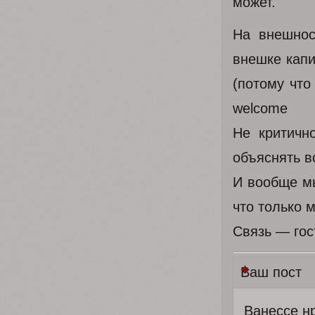
может.
На внешнос
внешке капи
(потому что
welcome
Не критичн
объяснять в
И вообще мы
что только 
Связь — го
Ваш пост
Ванессе н