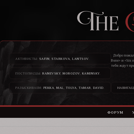
Добро пожал
АКТИВИСТЫ:
SAFIN
,
STARKOVA
,
LANTSOV
.
Bone» и «Six 
тебя ждут пр
ПОСТОПИСЦЫ:
RANEVSKY
,
MOROZOV
,
KAMINSKY
.
Здесь банди
н
РАЗЫСКИВАЕМ:
PEKKA
,
MAL
,
TOLYA
,
TAMAR
,
DAVID
.
НАВИГАЦ
ФОРУМ