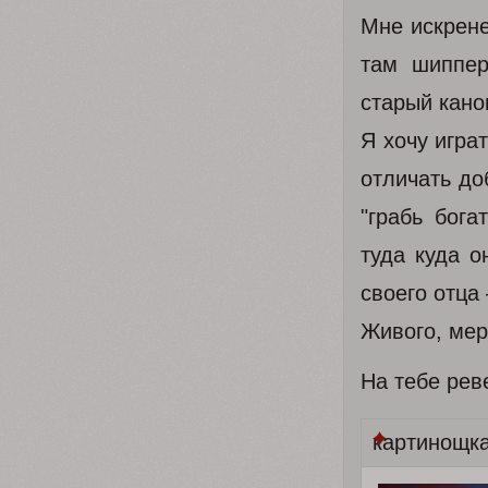
Мне искрене
там шиппер
старый кано
Я хочу игра
отличать до
"грабь бога
туда куда о
своего отца
Живого, мер
На тебе рев
картинощк