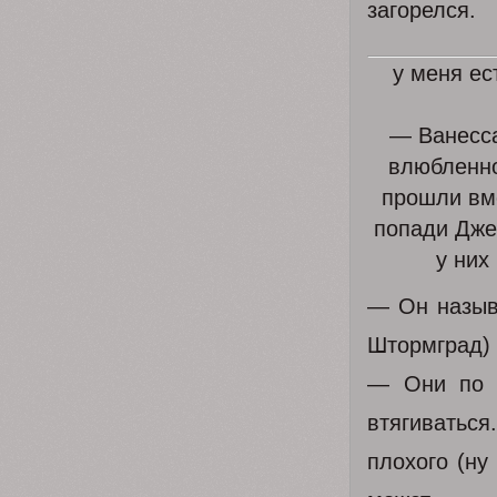
загорелся.
у меня ес
— Ванесса
влюбленно
прошли вме
попади Дже
у них
— Он называ
Штормград)
— Они по о
втягиватьс
плохого (ну