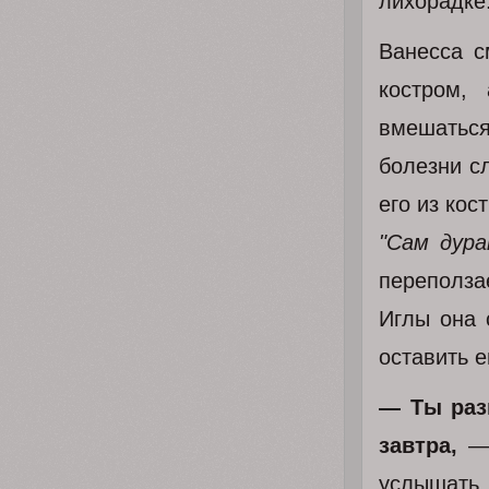
лихорадке
Ванесса с
костром,
вмешатьс
болезни с
его из кос
"Сам дура
переполза
Иглы она 
оставить е
— Ты раз
завтра,
— 
услышать, 