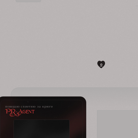
0
поведаю сплетню за крюге
PR-Agent