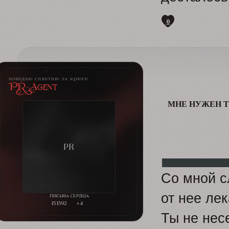
0
поведаю сплетню за крюге
PR-Agent
МНЕ НУЖЕН Т
Со мной с
от нее лек
151592
+4
Ты не нес