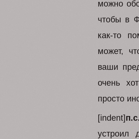
можно обс
чтобы в Ф
как-то п
может, чт
ваши пред
очень хот
просто ин
[indent]
п.с
устроил 