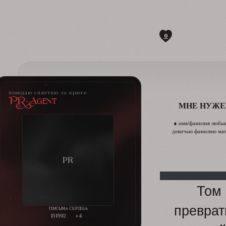
0
поведаю сплетню за крюге
PR-Agent
МНЕ НУЖ
∎ имя/фамилия любые
девичью фамилию мате
Том 
преврат
151592
+4