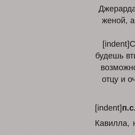
Джерарда.
женой, 
[indent]
будешь вти
возможно
отцу и о
[indent]
п.с
Кавилла, 