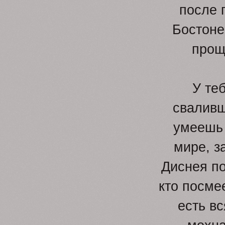
после 
Бостоне
прощ
У те
сваливш
умеешь 
мире, з
Диснея по
кто посме
есть в