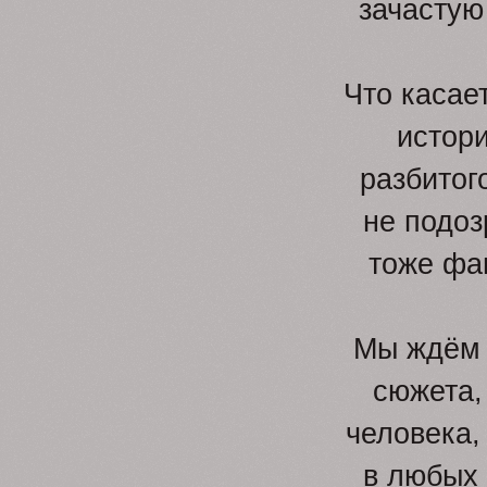
зачастую
Что касае
истори
разбитог
не подоз
тоже фа
Мы ждём и
сюжета,
человека,
в любых 