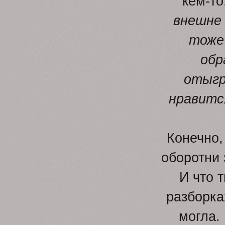
кем-то
внешне 
тоже 
обр
отыгр
нравитс
Конечно,
оборотни 
И что 
разборка
могла.