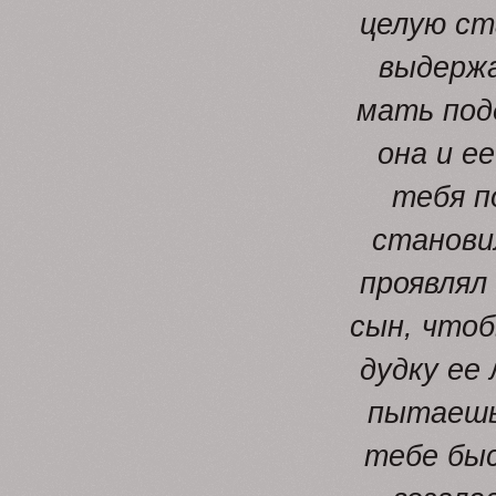
целую ст
выдержа
мать под
она и е
тебя п
станови
проявлял
сын, чтоб
дудку ее
пытаешьс
тебе бы