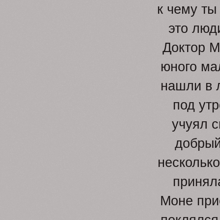
к чему ты
это люди
Доктор М
юного ма
нашли в л
под утр
учуял с
добрый
несколько
приняла
Моне при
поклялся