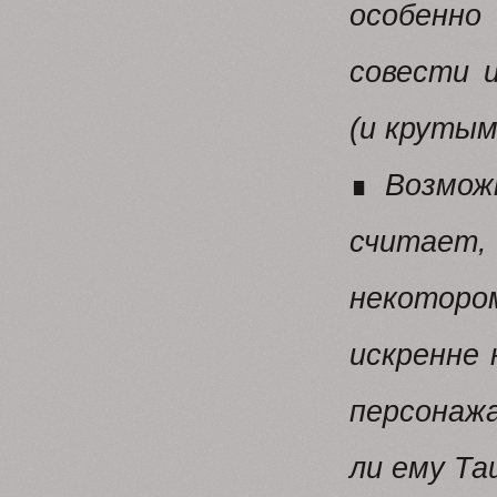
особенно
совести 
(и крутым
∎
Возмож
считает, 
некоторо
искренне 
персонажа
ли ему Та