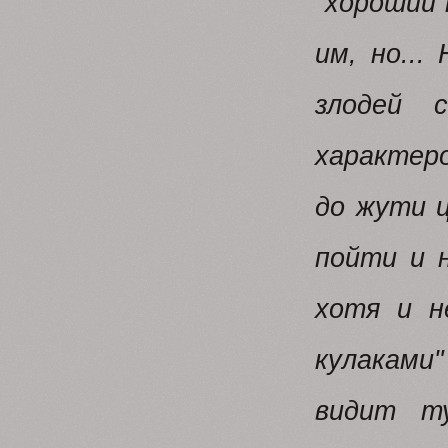
"хороший 
им, но...
злодей 
характер
до жути ц
пойти и 
хотя и н
кулаками"
видит т