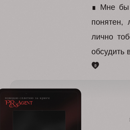
∎ Мне бы 
понятен,
лично тоб
обсудить 
0
поведаю сплетню за крюге
PR-Agent