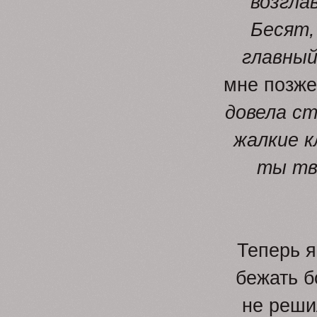
возгла
Бесят,
главный
мне позже
довела ст
жалкие к
ты тв
Теперь я
бежать б
не реши