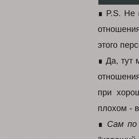
∎ P.S. Не 
отношения
этого перс
∎ Да, тут
отношения
при хоро
плохом - 
∎
Сам по