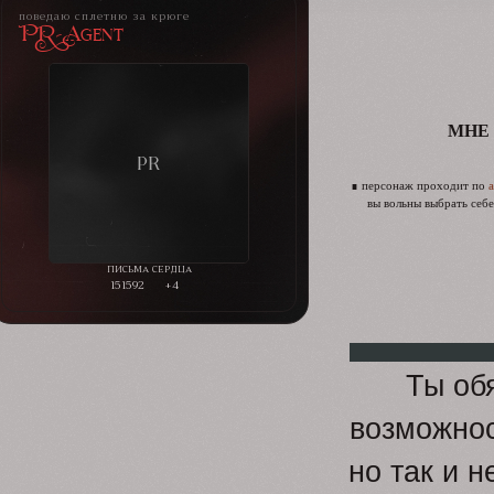
поведаю сплетню за крюге
PR-Agent
МНЕ
∎ персонаж проходит по
вы вольны выбрать себе
151592
+4
Ты об
возможнос
но так и н