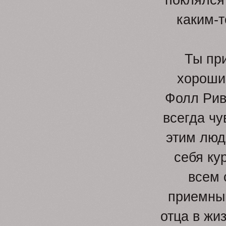
каким-т
Ты пр
хороши
Фолл Рив
всегда чу
этим люд
себя ку
всем 
приемный
отца в жи