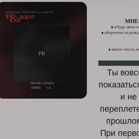
поведаю сплетню за крюге
PR-Agent
МНЕ
∎ я буду звать 
∎ оборотень по рожд
∎ много текста, 
Ты вовс
показатьс
151592
+4
и не
переплете
прошлом
При перво