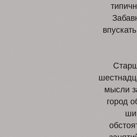
типичн
Забавн
впускать
Старш
шестнадц
мысли з
город о
ши
обстоя