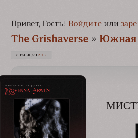
Привет, Гость!
Войдите
или
заре
The Grishaverse­­­
»
Южная 
СТРАНИЦА:
1
2
3
»
власть в моих руках
Rovenna Arwen
МИСТ