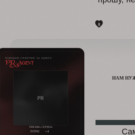
0
поведаю сплетню за крюге
PR-Agent
НАМ НУ
Сам
151592
+4