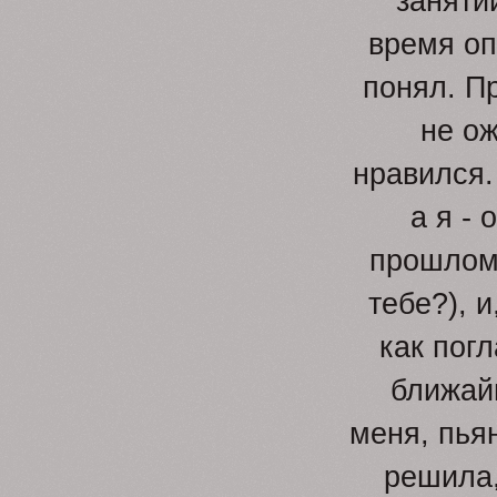
заняти
время оп
понял. Пр
не ож
нравился.
а я -
прошлом
тебе?), и
как пог
ближай
меня, пьян
решила,