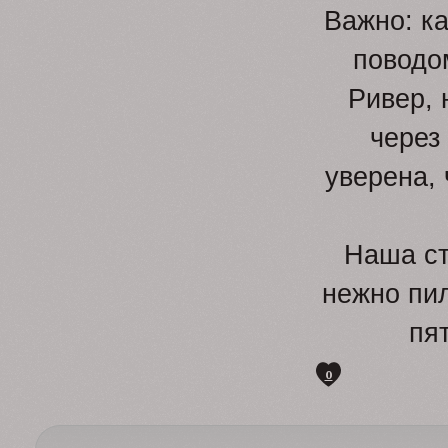
Важно: к
поводо
Ривер, 
через
уверена, 
Наша ст
нежно пил
пя
0