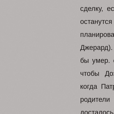
сделку, е
останутся
планирова
Джерард).
бы умер. 
чтобы До
когда Пат
родители
досталось