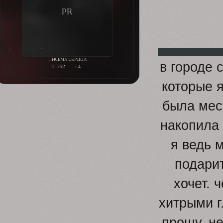
в городе 
151592
+4
которые я
была мес
накопила 
я ведь м
подарит
хочет. 
хитрыми г
прошу, не