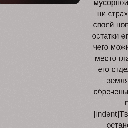
мусорной 
ни страх
своей нов
остатки е
чего можн
место гл
его отд
земля
обречены
[indent]Т
остан