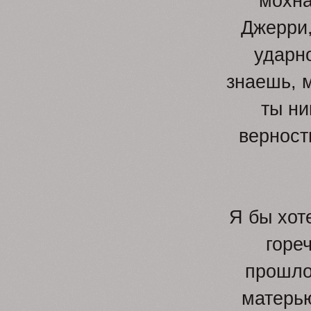
мохна
Джерри,
ударн
знаешь, м
ты ни
верности
Я бы хот
горе
прошло
матерью