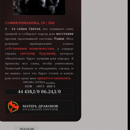
СОФИЯ РОМАНОВА, 29 / 1101
Я –
та самая Святая
, что отнимает силу
гришей и собирает народ для
восстания
против прогнившей системы
Равки
. Мое
доверие принадлежит только
собственным возможностям
, а сердце
отдано
светлому будущему
, которое
обязательно будет лучшим для народа. Я
приложу все силы, чтобы уничтожить
Тенистый Каньон и объединить страну, и
не важно, чего это будет стоить и какую
для этого цену мне
придется заплатить
.
КАЗНА:
10298
+8973
4000 $
44 438,1/0 06.24,1/0
МАТЕРЬ ДРАКОНОВ
И КАЭЛЬСКИХ ПРОСТОРОВ
TELEGRAM