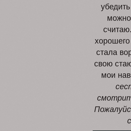
убедить
можно 
считаю.
хорошего 
стала во
свою стаю
мои на
сес
смотрите
Пожалуйст