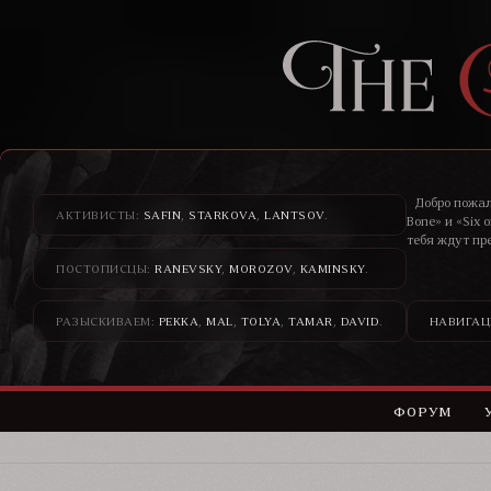
Добро пожал
АКТИВИСТЫ:
SAFIN
,
STARKOVA
,
LANTSOV
.
Bone» и «Six 
тебя ждут пр
ПОСТОПИСЦЫ:
RANEVSKY
,
MOROZOV
,
KAMINSKY
.
Здесь банди
н
РАЗЫСКИВАЕМ:
PEKKA
,
MAL
,
TOLYA
,
TAMAR
,
DAVID
.
НАВИГАЦ
ФОРУМ