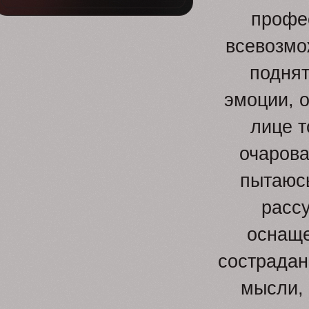
профе
всевозмо
поднят
эмоции, 
лице т
очарова
пытаюсь
рассу
оснаще
сострадан
мысли, 