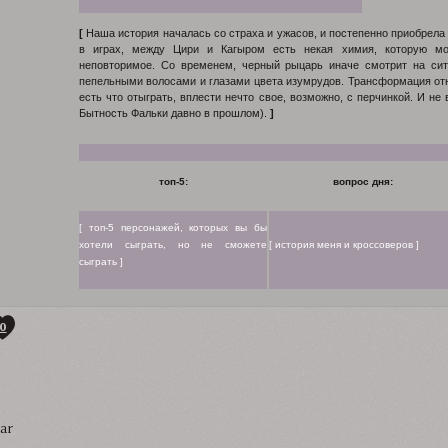
[
Наша история началась со страха и ужасов, и постепенно приобрела и
в играх, между Цири и Кагыром есть некая химия, которую мо
неповторимое. Со временем, черный рыцарь иначе смотрит на си
пепельными волосами и глазами цвета изумрудов. Трансформация от
есть что отыграть, вплести нечто свое, возможно, с перчинкой. И не
Бытность Фальки давно в прошлом).
]
топ-5:
вопрос дня:
[ топ-5 персонажей, которых вы бы
хотели сыграть, но не сможете
[ история меня и кроссоверов ]
сыграть ]
0
ar