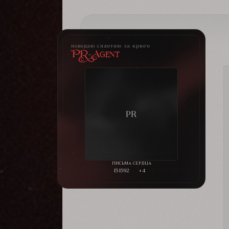
поведаю сплетню за крюге
PR-Agent
151592
+4