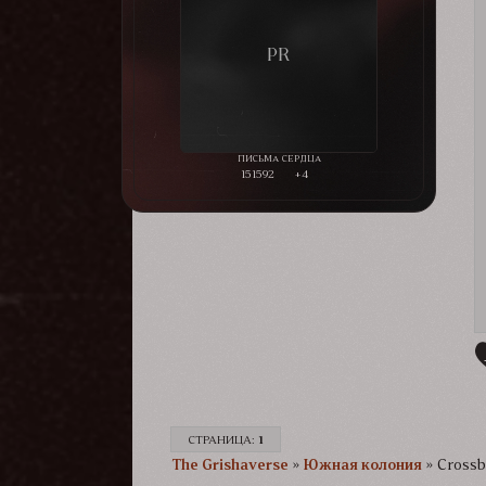
151592
+4
СТРАНИЦА:
1
The Grishaverse­­­
»
Южная колония
»
Crossb