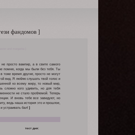
тези фандомов ]
aster and margarita ]
 не просто вампир, а в свите самого
не помню, когда мы были без тебя. Ты
в тоже время другие, просто не могут
гой вид. Я люблю слушать твой голос и
шенной ко всему миру, то новый мир,
рь сложно кого удивить, но для тебя
менности не стало проблемой. Теперь
нции. И вновь тебе все завидуют, но
иту, ведь наша история это и прошлое,
 и устраивать бал!
]
тест дня: