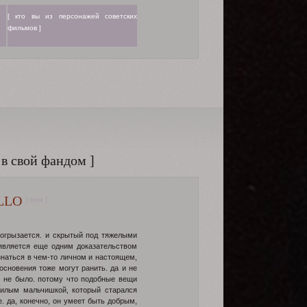
[ кто вы из персонажей советских
фильмов ]
 в свой фандом ]
LLO
[ tmnt ]
 огрызается. и скрытый под тяжелыми
 является еще одним доказательством
изнаться в чем-то личном и настоящем,
основения тоже могут ранить. да и не
е не было. потому что подобные вещи
милым мальчишкой, который старался
. да, конечно, он умеет быть добрым,