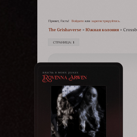
Привет, Гость!
Войдите
или
зарегистрируйтесь
.
The Grishaverse­­­
»
Южная колония
»
Crossb
СТРАНИЦА:
1
власть в моих руках
Rovenna Arwen