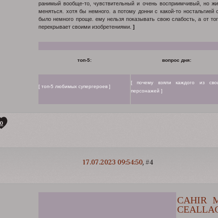
ранимый вообще-то, чувствительный и очень восприимчивый, но жи
меняться. хотя бы немного. а потому донни с какой-то ностальгией с
было немного проще. ему нельзя показывать свою слабость, а от тог
перекрывает своими изобретениями.
]
топ-5:
вопрос дня:
[ почему взяли каждого из сво
[ топ-5 любимых супергероев ]
персонажей ]
0
17.07.2023 09:54:50
4
CAHIR 
CEALLA