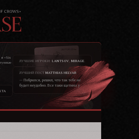
 и «Six
ЛУЧШИЕ ИГРОКИ:
LANTSOV
,
MIRAGE
.
ступные
.
то не
ЛУЧШИЙ ПОСТ
MATTHIAS HELVAR
— Побрился, решил, что так тебе не
будет неудобно. Все таки щетина у
меня всегда была жёсткая, как
КТА
шерсть у медведя. – он хохотнул. —
Не думаю, что меня сторонятся
только из-за щетины. Скорее в
принципе от того, что я чужеземец.
Кто знает, чего от меня ожидать?—
уголки глаз блондина чуть сузились,
черты лица смягчились, он
улыбался ей просто взглядом от
того, что не мог сейчас по другому.