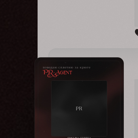
поведаю сплетню за крюге
PR-Agent