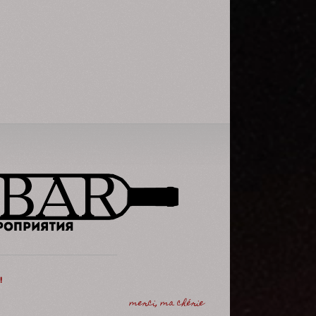
Да и сам решил чуть чуть её
подразнить.
!
merci, ma chérie