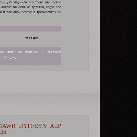
знь уже научила его тому, что нужно
мотрит на себя из детства, когда все
о и все свои огрехи в тренировках он
тест дня:
их
[ какой вы кошачьей и собачьей
породы ]
MAWR DYFFRYN AEP
CH
[ saga o wiedzminie ]