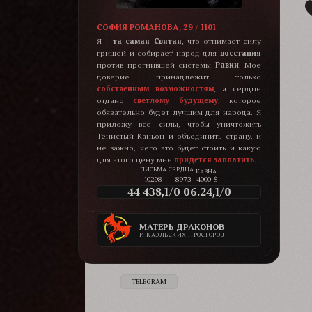
СОФИЯ РОМАНОВА, 29 / 1101
Я –
та самая Святая
, что отнимает силу
гришей и собирает народ для
восстания
против прогнившей системы
Равки
. Мое
доверие принадлежит только
собственным возможностям
, а сердце
отдано
светлому будущему
, которое
обязательно будет лучшим для народа. Я
приложу все силы, чтобы уничтожить
Тенистый Каньон и объединить страну, и
не важно, чего это будет стоить и какую
для этого цену мне
придется заплатить
.
КАЗНА:
10298
+8973
4000 $
44 438,1/0 06.24,1/0
МАТЕРЬ ДРАКОНОВ
И КАЭЛЬСКИХ ПРОСТОРОВ
TELEGRAM