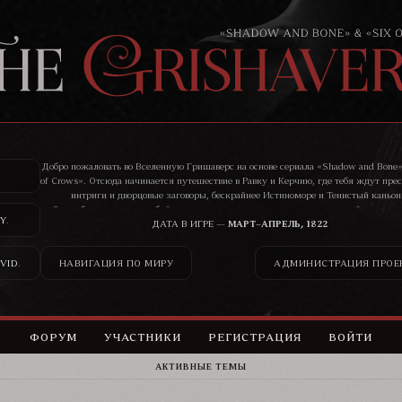
Добро пожаловать во Вселенную Гришаверс на основе сериала «Shadow and Bone»
of Crows». Отсюда начинается путешествие в Равку и Керчию, где тебя ждут пре
интриги и дворцовые заговоры, бескрайнее Истиноморе и Тенистый каньон
Здесь бандиты, воры, убийцы, цари и святые ведут нескончаемую войну, и ник
Y
.
сможет остаться в стороне от ее последствий.
ДАТА В ИГРЕ —
МАРТ–АПРЕЛЬ, 1822
VID
.
НАВИГАЦИЯ ПО МИРУ
АДМИНИСТРАЦИЯ ПРОЕ
ФОРУМ
УЧАСТНИКИ
РЕГИСТРАЦИЯ
ВОЙТИ
АКТИВНЫЕ ТЕМЫ