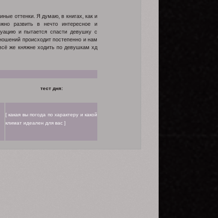
ные оттенки. Я думаю, в книгах, как и
жно развить в нечто интересное и
туацию и пытается спасти девушку с
ношений происходит постепенно и нам
 всё же княжне ходить по девушкам хд
тест дня:
[ какая вы погода по характеру и какой
климат идеален для вас ]