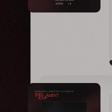
151592
+4
поведаю сплетню за крюге
PR-Agent