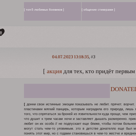
[ топ-5 любимых боевиков ]
[ общение стикерами ]
0
04.07.2023 13:18:35
3
[
акция
для тех, кто придёт первым
DONATE
[
донни свои истинные эмоции показывать не любит. прячет. ворчит.
пластинами мягкий панцирь, которым наградила его природа, лишь
того, что спрятаться за броней из язвительности куда проще, чем пр
что душит к трем часам ночи и заставляет дышать размеренно. прик
любит он их особо // не подпускает еще ближе, чтобы потом больне
могут стать чем-то уязвимым. это в детстве донателло еще был 
понять этот мир, но с годами становишься в чем-то жестче и вреднее