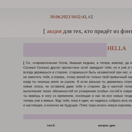
30.06.2023 10:52:43
2
[
акция
для тех, кто придёт из фэн
HELLA
[ m
[
Ох, очаровательная Гелла, бывшая ведьма, а теперь вампир, да и
Сатаны! Сколько других прелестных особ завидуют тебе, но я уже и 
всегда держишься в стороне, стараешься быть незаметной при нас, и 
не заметить тебя, и поверь, этому виной не только твой привычный на
когда ты чешешь меня за ушком. И если раньше ты держалась отре
новая эпоха, не оставила даже тебя в стороне. Да и наготой тепе
выполнение твоих обязанностей по усмирению особых гостей в совре
ты живёшь в ногу со временем, посвящая и нас во все новые тенде
теперь уже и живые. Жду тебя, пока я один, но надеюсь собрать всю св
и настоящее, и конечно же будущее. Плюс пора искать новую королеву
топ-5:
вопрос дня: