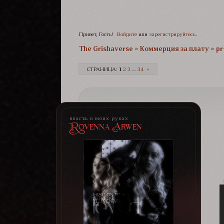
Привет, Гость!
Войдите
или
зарегистрируйтесь
.
The Grishaverse­­­
»
Коммерция за плату
»
pr
СТРАНИЦА:
1
2
3
…
34
»
власть в моих руках
Rovenna Arwen