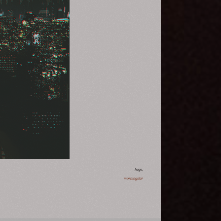
hugs,
morningstar