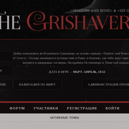
Добро пожаловать во Вселенную Гришаверс на основе сериала «Shadow and Bone»
of Crows». Отсюда начинается путешествие в Равку и Керчию, где тебя ждут пре
интриги и дворцовые заговоры, бескрайнее Истиноморе и Тенистый каньон
Здесь бандиты, воры, убийцы, цари и святые ведут нескончаемую войну, и ник
Y
.
сможет остаться в стороне от ее последствий.
ДАТА В ИГРЕ —
МАРТ–АПРЕЛЬ, 1822
VID
.
НАВИГАЦИЯ ПО МИРУ
АДМИНИСТРАЦИЯ ПРОЕ
ФОРУМ
УЧАСТНИКИ
РЕГИСТРАЦИЯ
ВОЙТИ
АКТИВНЫЕ ТЕМЫ