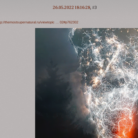
26.05.2022 18:16:28
3
tp://themostsupernatural.ru/viewtopic … 02#p762302