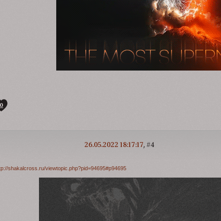
0
26.05.2022 18:17:17
4
tp://shakalcross.ru/viewtopic.php?pid=94695#p94695