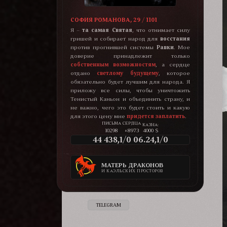
СОФИЯ РОМАНОВА, 29 / 1101
Я –
та самая Святая
, что отнимает силу
гришей и собирает народ для
восстания
против прогнившей системы
Равки
. Мое
доверие принадлежит только
собственным возможностям
, а сердце
отдано
светлому будущему
, которое
обязательно будет лучшим для народа. Я
приложу все силы, чтобы уничтожить
Тенистый Каньон и объединить страну, и
не важно, чего это будет стоить и какую
для этого цену мне
придется заплатить
.
КАЗНА:
10298
+8973
4000 $
44 438,1/0 06.24,1/0
МАТЕРЬ ДРАКОНОВ
И КАЭЛЬСКИХ ПРОСТОРОВ
TELEGRAM