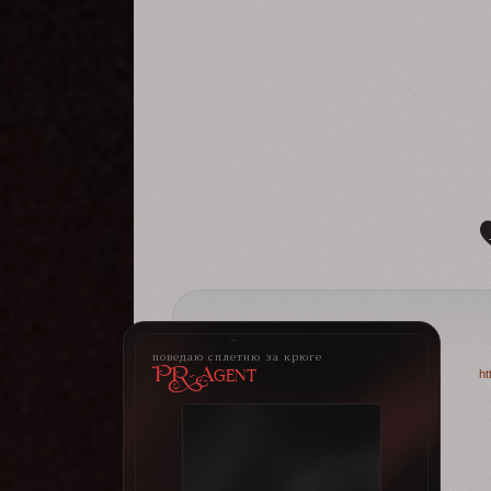
поведаю сплетню за крюге
PR-Agent
ht