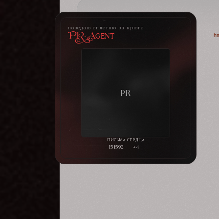
поведаю сплетню за крюге
PR-Agent
ht
151592
+4