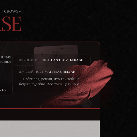
 и «Six
ЛУЧШИЕ ИГРОКИ:
LANTSOV
,
MIRAGE
.
ступные
.
то не
ЛУЧШИЙ ПОСТ
MATTHIAS HELVAR
— Побрился, решил, что так тебе не
будет неудобно. Все таки щетина у
меня всегда была жёсткая, как
КТА
шерсть у медведя. – он хохотнул. —
Не думаю, что меня сторонятся
только из-за щетины. Скорее в
принципе от того, что я чужеземец.
Кто знает, чего от меня ожидать?—
уголки глаз блондина чуть сузились,
черты лица смягчились, он
улыбался ей просто взглядом от
того, что не мог сейчас по другому.