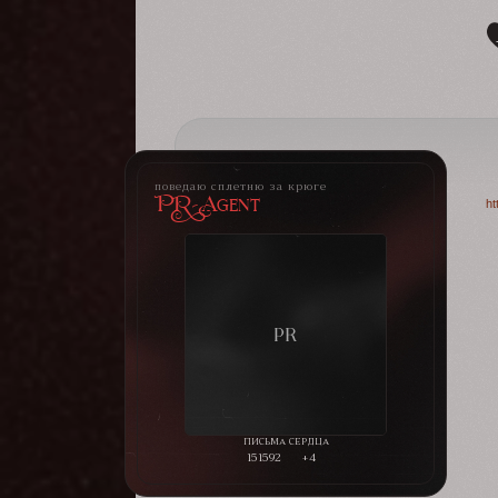
поведаю сплетню за крюге
PR-Agent
ht
151592
+4