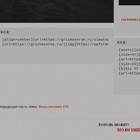
гостевая
|
КОД:
[align=center][url=https://grishaverse.ru/viewtopic.php?id=7][b
КОД:
[url=https://grishaverse.ru/][img]https://upforme.ru/uploads/0
[quote][al
[size=47]
[url=http
[size=33]
[b]Six Of
[url=http
редыдущая часть темы:
Ваша реклама #76
Король молит?
Моли ещё