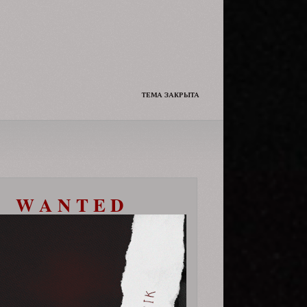
Да и сам решил чуть чуть её
подразнить.
ТЕМА ЗАКРЫТА
W A N T E D