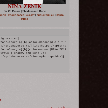
NINA ZENIK
Six Of Crows | Shadow and Bone
роли
|
хронология
|
сюжет
|
силы гришей
|
карта
мира
]гостевая[/b][/url] | [url=https://grishaverse.ru/viewtopic.php?
01b/19/fa/2/71990.png[/img][/url][/align]
ign=center]

[font=Georgia][b][color=maroon]W A N T E D[/color][/b][/font][/si
s://grishaverse.ru/][img]https://upforme.ru/uploads/001b/19/fa/2/
[font=Georgia][b][color=maroon]NINA ZENIK[/color][/b][/font][/siz
 Crows | Shadow and Bone[/b]

s://grishaverse.ru/viewtopic.php?id=7][b]гостевая[/b][/url] | [u
!