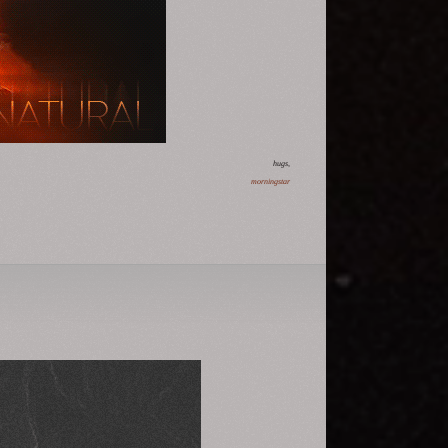
hugs,
morningstar