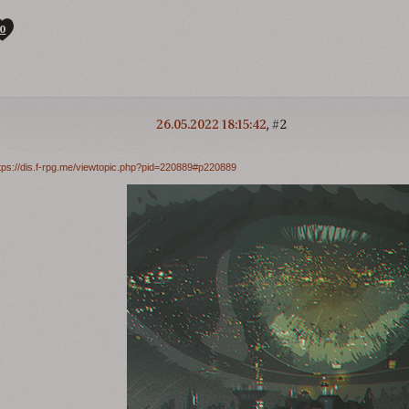
0
26.05.2022 18:15:42
2
tps://dis.f-rpg.me/viewtopic.php?pid=220889#p220889